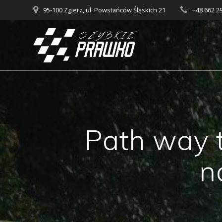
Skip
95-100 Zgierz, ul. Powstańców Śląskich 21
+48 662 2
to
content
Path way 
n