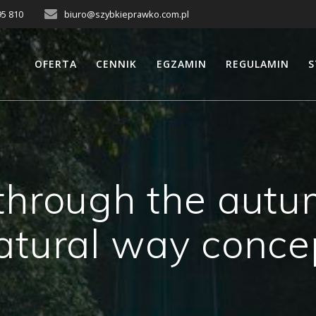
95 810
biuro@szybkieprawko.com.pl
OFERTA
CENNIK
EGZAMIN
REGULAMIN
S
through the autum
atural way conce